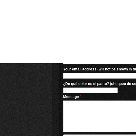
https://generik78.ru/kombinirova
https://generik78.ru/viagra/kupit
https://generik78.ru/kombinirova
https://generik78.ru/viagra/kupit
https://generik78.ru/viagra/kupit
Feel free to leave us a m
Your name
Your email address (will not be shown in t
¿De qué color es el pasto? (chequeo de s
Message
*