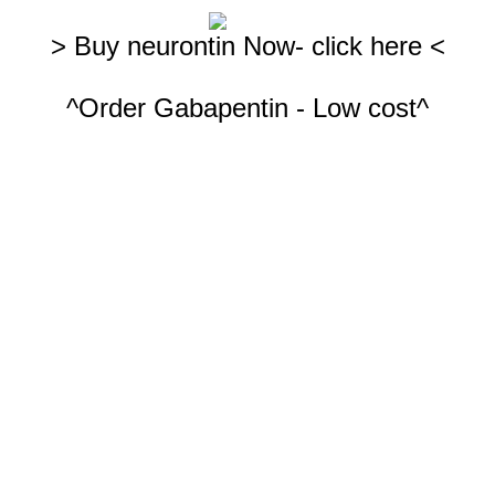
> Buy neurontin Now- click here <
^Order Gabapentin - Low cost^
es
Products
Guestbook
Contact us
 empresariales
o
crear páginas web gratis,
ingresa a
PaginaMX
e
ingresa al Creador de Códigos QR más potente que existe