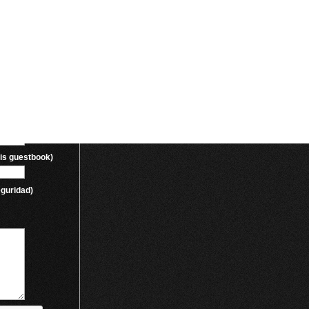
nnye/kupit-cenfors-d-v-sankt-peterburge
-sildenafil-200mg-v-sankt-peterburge
nnye/kupit-super-vidalistu-v-sankt-peterburge
-cenforce-200-v-sankt-peterburge
-cenforce-50-v-sankt-peterburge
Previous
1
2
3
4
5
6
7
8
Next
essage on our guestbook:
his guestbook)
eguridad)