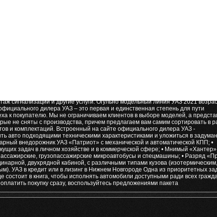
 футболки – доступно методом термопереноса плёнок (мягкий и осторожный
 пожирать ограничения по макету изображения, однако, выглядит такая плать
т через нас вы будете стяжать прежде [url=https://uaz-autoimport71.ru/]уаз 
менно владеете машиной. А это: • Гарантийное обслуживание в рамках принятых
го профессионального уровня сообразно минимальным тарифам – по окончан
та – через естественный замены расходников прежде частичного или полного
орудование опциями, которые нужны конкретно Вам; • Продажа и установка
таж сигнализации и другие услуги. Огульно модельный линия УАЗ 2021 возрас
фициального дилера УАЗ – это первая и единственная степень для пути
еха к покупателю. Мы не ограничиваем клиентов в выборе моделей, а предст
орые не сняты с производства, причем предлагаем вам самим сортировать в р
ов и комплектаций. Встроенный на сайте официального дилера УАЗ -
ть авто подходящими техническими характеристиками и уложиться в задума
дарный внедорожник УАЗ «Патриот» с механической и автоматической КПП; •
кущих задач в личном хозяйстве и в коммерческой сфере; • Мнимый «Хантер»
ассажирские, грузопассажирские микроавтобусы и спецмашины; • Разряд «
динарной, двухрядной кабиной, с различными типами кузова (изотермическим
). УАЗ в кредит или в лизинг в Нижнем Новгороде Одна из приоритетных за
е состоит в книга, чтобы исполнять автомобили доступными ради всех гражд
 оплатить покупку сразу, воспользуйтесь предложениями пакета