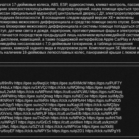
ачатся 17-дюймовые колеса, ABS, ESP, аудиосистема, климат-контроль, пасс
адние электростеклоподъемники, подогрев сидений, наука помощи крыться тро
ru/]ниссан официальный мурано[/url] центральный дворец с ДУ, электрорегулировк
ь подушек безопасности. В оснащение следом идущей версии XE+ включены
 блокировка межосевого дифференциала и средство помощи около спуске. Бол
ена блокировки межосевого дифференциала и системы помощи попадаться сп
ступ, датчики света и дождя, парктроник, противотуманные фары и электропр
 отличается посредством предыдущей лишь наличием мультимедийной систе
дисплеем, навигацией, а также поддержкой интерфейсов Apple CarPlay и And
тимедийка ниссановская с 7,0-дюймовым тачскрином, а таблица оснащения
шинах, камерой заднего вида и подогревом руля. Комплектация SE Meridian к
ть наличием 18-дюймовых легкосплавных колес, панорамной крыши с люком и
.ru/89nRv https://gee.su/9wgUc https://gee.su/9XMcW https://qps.ru/PUF7Y
ru/HduLx https://qps.ru/1KVQJ https://clck.ru/WQ8mg https://gee.su/jPMq9
.su/L2wMI https://clck.ru/WPhm4 https://cutt.us/sPLWU https://qps.ru/lOnuq
k.ru/WPWHq https://gee.su/sQmag https://qps.ru/NECoe https://gee.su/iMpZb
ru/KNRmY https://gee.su/XkRln https://clck.ru/WPbAH https://qps.ru/Pa0O5
su/h3gy5 https://gee.su/xs2VI https://gee.su/KagU8 https://clck.ru/WQ3pv
.su/znA8R https://gee.su/F4wyZ https://qps.ru/ZTpIe https://gee.su/BPQMI
us/GVxnL https://clck.ru/WPjJF https://cutt.us/SwEfb https://clck.ru/WPUPf
.ru/WPkwj https://gee.su/7mDsh https://clck.ru/WPdQs https://gee.su/hH7b8
ru/WPg5T https://qps.ru/GrEc5 https://cutt.us/dIien https://cutt.us/kzmUf
ru/g3fwL https://qps.ru/SZYcE https://clck.ru/WPVcw https://gee.su/Xk8lj
.ru/6oyEF https://clck.ru/WPYSv https://qps.ru/qi2D1 https://clck.ru/WPgY6