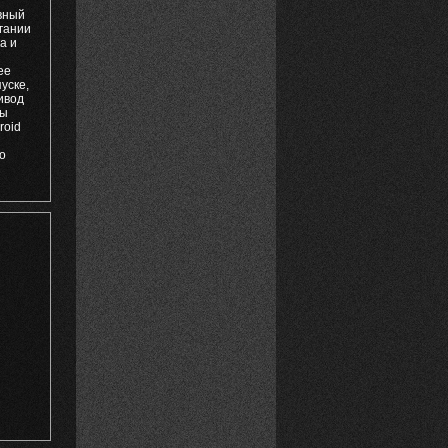
ивный
гании
а и
ее
уске,
ивод
мы
roid
о