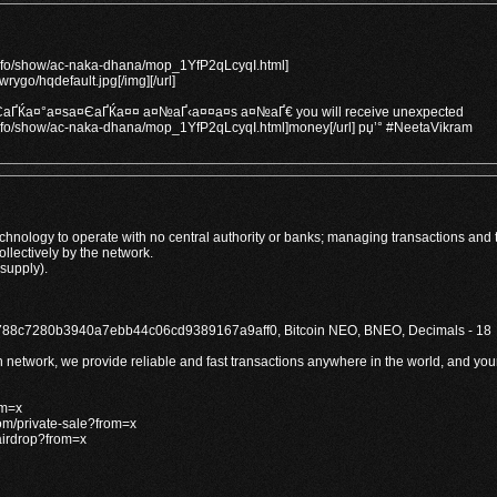
s.info/show/ac-naka-dhana/mop_1YfP2qLcyqI.html]
wrygo/hqdefault.jpg[/img][/url]
ҐЌа¤°а¤ѕа¤ЄаҐЌа¤¤ а¤№аҐ‹а¤¤а¤ѕ а¤№аҐ€ you will receive unexpected
s.info/show/ac-naka-dhana/mop_1YfP2qLcyqI.html]money[/url] рџ’° #NeetaVikram
chnology to operate with no central authority or banks; managing transactions and 
collectively by the network.
supply).
df788c7280b3940a7ebb44c06cd9389167a9aff0, Bitcoin NEO, BNEO, Decimals - 18
 network, we provide reliable and fast transactions anywhere in the world, and you
om=x
com/private-sale?from=x
/airdrop?from=x