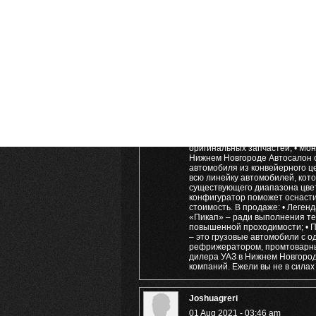
Печать на черных футболках
Нанесение рисунка для чёрные
винил). Такая печать дороже и
стильно и ярко!
Harrymog
01 Aug 2021 - 03:52 am
Поэтому бонусы и выгодные сове
в 2021 году[/url] тех пор, вре
обязательств и сервис высоко
гарантии; • Любые цель ремон
восстановления кузова; • Дооб
оригинальных запчастей; • Мон
Нижнем Новгороде Автосалон о
автомобиля из конвейерного ц
всю линейку автомобилей, кот
существующего диапазона цвет
конфигуратор поможет оснасти
стоимость. В продаже: • Леген
«Пикап» – ради выполнения те
повышенной проходимости; • П
– это грузовые автомобили с о
рефрижератором, промтоварным
дилера УАЗ в Нижнем Новгород
компаний. Ежели вы не в силах
Joshuagreri
01 Aug 2021 - 03:46 am