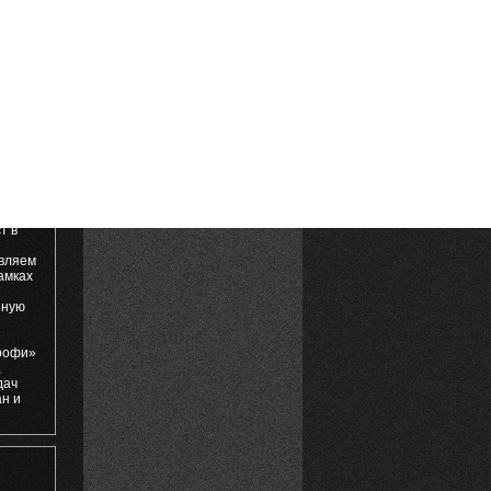
е
фермер
ии
т в
авляем
амках
нную
Профи»
,
дач
ан и