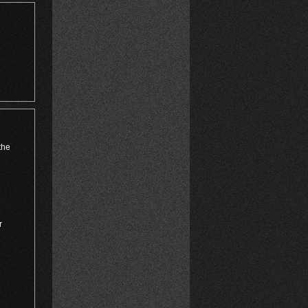
the
r