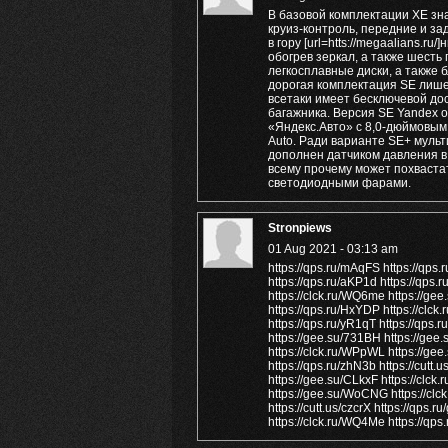
В базовой комплектации XE зн
круиз-контроль, передние и з
в гору [url=htts://megaalians.
обогрев зеркал, а также шест
легкосплавные диски, а также
дорогая комплектация SE лиш
всетаки имеет бесключевой до
багажника. Версия SE Yandex
«Яндекс.Авто» с 8,0-дюймовым 
Auto. Ради варианте SE+ муль
дополнен датчиком давления в 
всему прочему может похваста
светодиодными фарами.
Stronpiews
01 Aug 2021 - 03:13 am
https://qps.ru/mAqFS https://qps
https://qps.ru/aKP1d https://qps.
https://clck.ru/WQ6me https://gee
https://qps.ru/HxYDP https://clc
https://qps.ru/yR1qT https://qps.
https://gee.su/731BH https://gee.
https://clck.ru/WPpWL https://gee
https://qps.ru/zhN3b https://cutt.
https://gee.su/CLkxF https://clck
https://gee.su/WoCNG https://clck.
https://cutt.us/czcrX https://qps.
https://clck.ru/WQ4Me https://qps