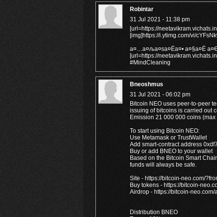
Robintar
31 Jul 2021 - 11:38 pm
[url=https://neetavikram.vichat
[img]https://i.ytimg.com/vi/cYFsNk
а¤…а¤ља¤ѕа¤Ёа¤• а¤§а¤Ё а¤Єа
[url=https://neetavikram.vichat
#MindCleaning
Bneoshmus
31 Jul 2021 - 06:02 pm
Bitcoin NEO uses peer-to-peer te
issuing of bitcoins is carried out 
Emission 21 000 000 coins (max 
To start using Bitcoin NEO:
Use Metamask or TrustWallet
Add smart-contract address 0x
Buy or add BNEO to your wallet
Based on the Bitcoin Smart Chain
funds will always be safe.
Site - https://bitcoin-neo.com/?fr
Buy tokens - https://bitcoin-neo.
Airdrop - https://bitcoin-neo.com
Distribution BNEO