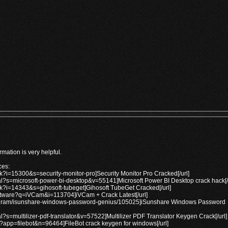
mation is very helpful.
ces:
ck?i=15300&s=security-monitor-pro]Security Monitor Pro Cracked[/url]
rial?s=microsoft-power-bi-desktop&v=55141]Microsoft Power BI Desktop crack hack[/
ck?i=14343&s=gihosoft-tubeget]Gihosoft TubeGet Cracked[/url]
oftware?q=iVCam&i=113704]iVCam + Crack Latest[/url]
rogram/isunshare-windows-password-genius/105025]iSunshare Windows Password
ial?s=multilizer-pdf-translator&v=57522]Multilizer PDF Translator Keygen Crack[/url]
ed?app=filebot&n=96464]FileBot crack keygen for windows[/url]