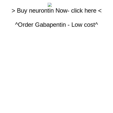
> Buy neurontin Now- click here <
^Order Gabapentin - Low cost^
es
Products
Guestbook
Contact us
 empresariales
o
crear páginas web gratis,
ingresa a
PaginaMX
e
ingresa al Creador de Códigos QR más potente que existe