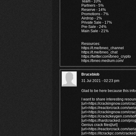
Team - 10%
Partners - 5%
Reserve - 14%
Promotions - 7%
Airdrop - 2%
Private Sale - 17%
Pre-Sale - 24%
Main Sale - 21%
Resources:
https://t.me/bneo_channel
https://t.me/bneo_chat
https://twitter.com/bneo_crypto
https://bneo.medium.com/
Brucebiob
31 Jul 2021 - 02:23 pm
Glad to be here because this infor
I want to share interesting resour
[url=https://crackingnow.com/cra
[url=https://reactorcrack.com/se
[url=https://crackingnow.com/cra
[url=https://crackzkeygen.com/s
[url=https://hardcracked.com/p
Genius crack files[/url]
[url=https://reactorcrack.com/ser
[url=https://itcrackpc.com/crack